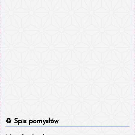
♻️
Spis pomysłów