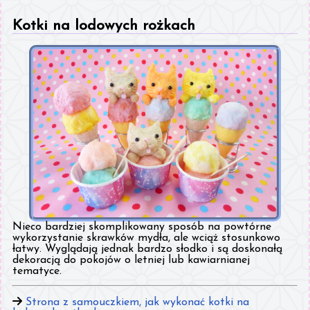
Kotki na lodowych rożkach
Nieco bardziej skomplikowany sposób na powtórne
wykorzystanie skrawków mydła, ale wciąż stosunkowo
łatwy. Wyglądają jednak bardzo słodko i są doskonałą
dekoracją do pokojów o letniej lub kawiarnianej
tematyce.
Strona z samouczkiem, jak wykonać kotki na