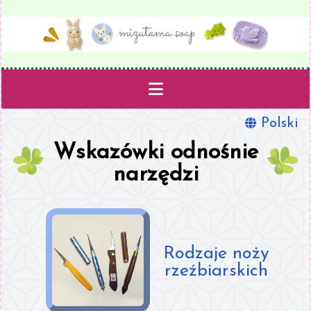
Polski
Projekty
Wskazówki odnośnie
Szablony
narzędzi
Przybory
Książka
Rodzaje noży
rzeźbiarskich
O mnie