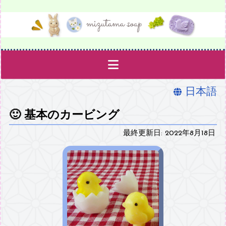
日本語
作品と彫り方
🙂
基本のカービング
型紙
最終更新日: 2022年8月18日
材料と用具
このサイトについて